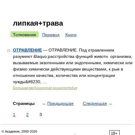
липкая+трава
Толкование
Перевод
Книги
ОТРАВЛЕНИЕ
— ОТРАВЛЕНИЕ. Под отравлением
21
разумеют &laquo;расстройства функций животн. организма,
вызываемые экзогенными или эндогенными, химически или
физико химически действующими веществами, к рые в
отношении качества, количества или концентрации
чужды&#8230; …
Большая медицинская энциклопедия
Страницы
←
Предыдущая
Следующая
→
1
2
3
© Академик, 2000-2026
18+